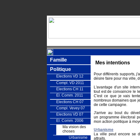
Famille
Mes intentions
Politique
Pour différents supports, j'
Elections VD 12
désire faire pour ma ville, 
Compl. VD 2011
L'avantage d'un site intern
Elections CH 11
tout est de convaincre le l
El. Comm. 2011
C'est ce que je vais tent
nombreux domaines que je n
Elections CH 07
de cette campagne.
Compl. Vevey 07
J'arrive au bout du dév
Elections VD 07
un programme électoral pou
El. Comm. 2006
mon action politique à moy
Ma vision des
Urbanisme
choses
La ville peut encore se d
Urbanisme
attraits.