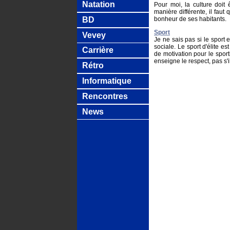
Natation
Pour moi, la culture doit
manière différente, il faut 
BD
bonheur de ses habitants.
Sport
Vevey
Je ne sais pas si le sport 
sociale. Le sport d'élite est
Carrière
de motivation pour le sporti
enseigne le respect, pas s'il
Rétro
Informatique
Rencontres
News