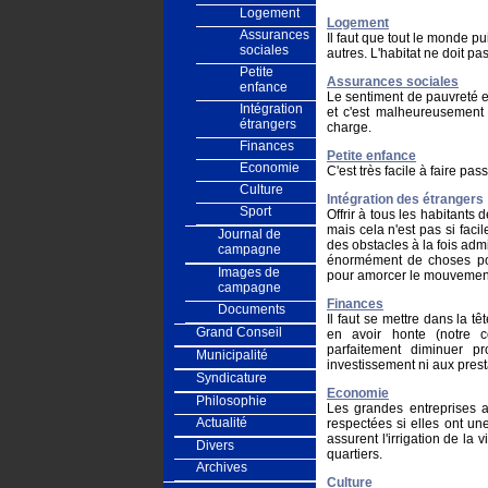
Logement
Logement
Assurances
Il faut que tout le monde pu
sociales
autres. L'habitat ne doit p
Petite
Assurances sociales
enfance
Le sentiment de pauvreté est
Intégration
et c'est malheureusement
étrangers
charge.
Finances
Petite enfance
Economie
C'est très facile à faire passe
Culture
Intégration des étrangers
Sport
Offrir à tous les habitants 
mais cela n'est pas si facil
Journal de
des obstacles à la fois admi
campagne
énormément de choses pou
Images de
pour amorcer le mouvemen
campagne
Finances
Documents
Il faut se mettre dans la t
Grand Conseil
en avoir honte (notre c
parfaitement diminuer p
Municipalité
investissement ni aux prest
Syndicature
Economie
Philosophie
Les grandes entreprises a
Actualité
respectées si elles ont une
assurent l'irrigation de la 
Divers
quartiers.
Archives
Culture