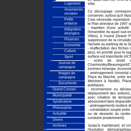
Logement
Ville.
Assurances
Ce découpage correspond
sociales
conserver, surtout qu'il r
Petite
Cela nécessite cependant u
enfance
le Plan directeur de 1997 q
- maintien d'une activité
Intégration
l'ensemble du quart sud-es
étrangers
Villes), à l'ouest (Grand
Finances
suppression de la circulati
l'arrivée au parking de la 
Economie
- réaffectation des friches
Culture
peu), en priorité pour le l
surface est importante (AC
Sport
- octroi de droits d
Journal de
Charmontey/Beauregard/
campagne
(normes minergie, économie
- aménagement convivial d
Images de
Place du Marché, entre les
campagne
Melchers à Nestlé), Place
Documents
publiques;
Grand Conseil
- reconversion ou décla
déplacement des voitures, 
Municipalité
avec création de terras
Syndicature
absolument faire disparaîtr
- aménagements routiers di
Philosophie
- cohabitation souple entre 
Actualité
ou de desserte du centre v
conduire prudemment).
Divers
Archives
Jusqu'à maintenant, et con
l'évolution démographi