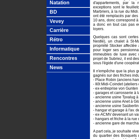
Natation
d'appartements, par la r
exceptions sont le feuille
BD
Marbriers, à la rue du Mid
ont été remplacés par des 
10 ans, donc correspond à c
Vevey
a donc en tout cas pas eu
loyers.
Carrière
Quelques cas sont certes
Rétro
Nestlé), un chalet à St-
propriété Stocker affectée
Informatique
pour loger ses pensionnai
immeubles de luxe avec r
Rencontres
projet de Subriez, il est d
sous l'égide d'une coopérat
News
Il n'empêche que la plus 
gagnés sur des friches indus
- Place Robin (anciens ha
- Ilôt Midi-Coindet (atelier
- ex-entreprise von Gunten 
- garages et carrosserie à l
- ancienne usine Tyvalug à
- ancienne usine Anet à Gi
- ancienne usine Saüberlin &
- hangar et garage à l'av. d
- ex-ACMV devenant un vast
- hangars et friche à la ru
- ancienne gare de marcha
A part cela, je souhaite viv
du quartier des Bosquets