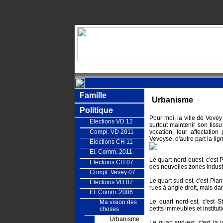
Famille
Urbanisme
Politique
Pour moi, la ville de Vevey
Elections VD 12
surtout maintenir son tissu
Compl. VD 2011
vocation, leur affectation
Veveyse, d'autre part la lig
Elections CH 11
El. Comm. 2011
Le quart nord-ouest, c'est 
Elections CH 07
des nouvelles zones industr
Compl. Vevey 07
Le quart sud-est, c'est Pla
Elections VD 07
rues à angle droit, mais da
El. Comm. 2006
Le quart nord-est, c'est 
Ma vision des
petits immeubles et institut
choses
Urbanisme
Le quart sud-est, c'est la 