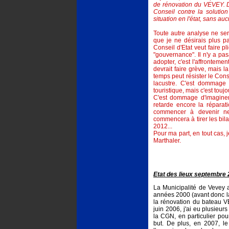
de rénovation du VEVEY. 
Conseil contre la solution
situation en l'état, sans au
Toute autre analyse ne serai
que je ne désirais plus p
Conseil d'Etat veut faire p
"gouvernance". Il n'y a pasà
adopter, c'est l'affrontemen
devrait faire grève, mais 
temps peut résister le Conse
lacustre. C'est dommage
touristique, mais c'est touj
C'est dommage d'imaginer
retarde encore la réparat
commencer à devenir ne
commencera à tirer les bila
2012...
Pour ma part, en tout cas, 
Marthaler.
Etat des lieux septembre
La Municipalité de Vevey 
années 2000 (avant donc la
la rénovation du bateau 
juin 2006, j'ai eu plusieur
la CGN, en particulier pou
but. De plus, en 2007, l