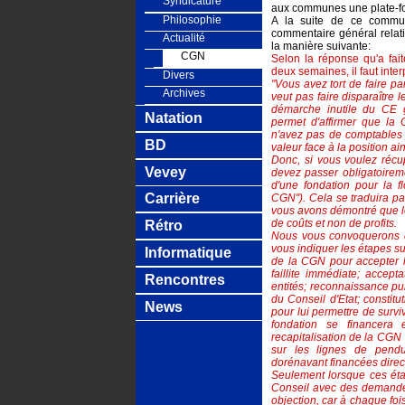
Syndicature
aux communes une plate-f
Philosophie
A la suite de ce commun
commentaire général relati
Actualité
la manière suivante:
CGN
Selon la réponse qu'a fai
deux semaines, il faut inte
Divers
"Vous avez tort de faire pa
Archives
veut pas faire disparaître 
démarche inutile du CE g
Natation
permet d'affirmer que la
n'avez pas de comptables 
BD
valeur face à la position ain
Donc, si vous voulez récu
Vevey
devez passer obligatoireme
d'une fondation pour la f
Carrière
CGN"). Cela se traduira pa
vous avons démontré que les
de coûts et non de profits.
Rétro
Nous vous convoquerons d
vous indiquer les étapes su
Informatique
de la CGN pour accepter l
faillite immédiate; accept
Rencontres
entités; reconnaissance pub
du Conseil d'Etat; constit
News
pour lui permettre de survi
fondation se financera
recapitalisation de la CGN 
sur les lignes de pendul
dorénavant financées direc
Seulement lorsque ces éta
Conseil avec des demandes
objection, car à chaque foi