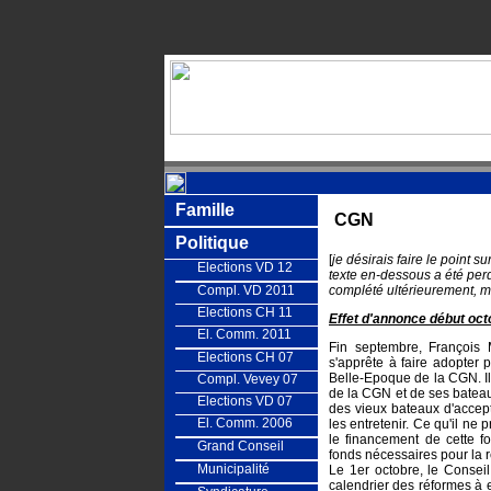
Famille
CGN
Politique
[
je désirais faire le point 
Elections VD 12
texte en-dessous a été per
Compl. VD 2011
complété ultérieurement, m
Elections CH 11
Effet d'annonce début oc
El. Comm. 2011
Fin septembre, François 
Elections CH 07
s'apprête à faire adopter p
Belle-Epoque de la CGN. Il e
Compl. Vevey 07
de la CGN et de ses bateau
Elections VD 07
des vieux bateaux d'accepte
El. Comm. 2006
les entretenir. Ce qu'il ne 
le financement de cette fo
Grand Conseil
fonds nécessaires pour la 
Municipalité
Le 1er octobre, le Consei
calendrier des réformes à e