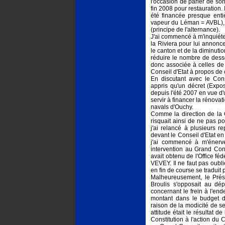
l'occasion de parler de son 
fin 2008 pour restauration. 
été financée presque enti
vapeur du Léman = AVBL), c
(principe de l'alternance).
J'ai commencé à m'inquiéte
la Riviera pour lui annonc
le canton et de la diminuti
réduire le nombre de desse
donc associée à celles de
Conseil d'Etat à propos de c
En discutant avec le Conse
appris qu'un décret (Expos
depuis l'été 2007 en vue d'
servir à financer la rénova
navals d'Ouchy.
Comme la direction de la 
risquait ainsi de ne pas 
j'ai relancé à plusieurs re
devant le Conseil d'Etat en
j'ai commencé à m'énerve
intervention au Grand Cons
avait obtenu de l'Office fé
VEVEY. Il ne faut pas oubli
en fin de course se traduit 
Malheureusement, le Prési
Broulis s'opposait au dé
concernant le frein à l'end
montant dans le budget d
raison de la modicité de s
attitude était le résultat d
Constitution à l'action du 