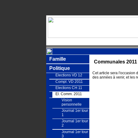
Famille
Communales 2011
Politique
Cet article sera l'occasio
Elections VD 12
des années à venir, et les 
Compl. VD 2011
Elections CH 11
El. Comm. 2011
Vision
personnelle
Journal 1er tour
1
Journal 1er tour
2
Journal 1er tour
3