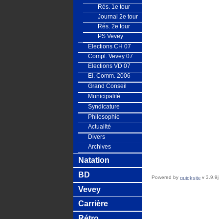
Rés. 1e tour
Journal 2e tour
Rés. 2e tour
PS Vevey
Elections CH 07
Compl. Vevey 07
Elections VD 07
El. Comm. 2006
Grand Conseil
Municipalité
Syndicature
Philosophie
Actualité
Divers
Archives
Natation
BD
Powered by
v 3.9.9j
Vevey
Carrière
Rétro