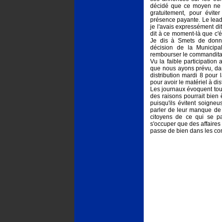
décidé que ce moyen ne se
gratuitement, pour évit
présence payante. Le lead
je l'avais expressément dit
dit à ce moment-là que c'é
Je dis à Smets de donn
décision de la Municipa
rembourser le commandita
Vu la faible participation 
que nous ayons prévu, dan
distribution mardi 8 pour
pour avoir le matériel à di
Les journaux évoquent tous 
des raisons pourrait bien ê
puisqu'ils évitent soign
parler de leur manque de 
citoyens de ce qui se pa
s'occuper que des affaires 
passe de bien dans les c