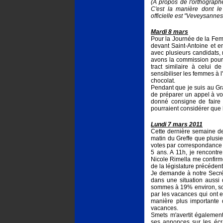
(A propos de l'orthographe
C'est la manière dont le 
officielle est "Veveysannes
Mardi 8 mars
Pour la Journée de la Femm
devant Saint-Antoine et en
avec plusieurs candidats,
avons la commission pour 
tract similaire à celui d
sensibiliser les femmes à 
chocolat.
Pendant que je suis au Gr
de préparer un appel à vot
donné consigne de faire 
pourraient considérer que l
Lundi 7 mars 2011
Cette dernière semaine d
matin du Greffe que plusi
votes par correspondance e
5 ans. A 11h, je rencontre
Nicole Rimella me confirme
de la législature précédent
Je demande à notre Secré
dans une situation aussi 
sommes à 19% environ, soit
par les vacances qui ont e
manière plus importante d
vacances.
Smets m'avertit égalemen
ses annonces sur les écra