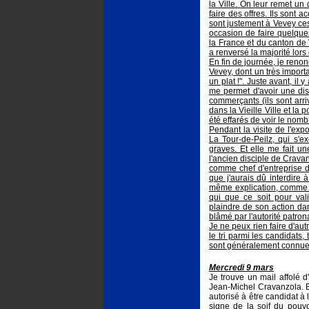
la Ville. On leur remet un
faire des offres. Ils sont
sont justement à Vevey ces
occasion de faire quelques
la France et du canton de 
a renversé la majorité lors
En fin de journée, je renon
Vevey, dont un très importa
un plat !". Juste avant, il y
me permet d'avoir une dis
commerçants (ils sont arri
dans la Vieille Ville et la 
été effarés de voir le nomb
Pendant la visite de l'exp
La Tour-de-Peilz, qui s'e
graves. Et elle me fait un
l'ancien disciple de Crava
comme chef d'entreprise da
que j'aurais dû interdire 
même explication, comme q
qui que ce soit pour val
plaindre de son action dans
blâmé par l'autorité patron
Je ne peux rien faire d'autr
le tri parmi les candidats,
sont généralement connues
Mercredi 9 mars
Je trouve un mail affolé
Jean-Michel Cravanzola. El
autorisé à être candidat à
signe de la soif du pouvoir