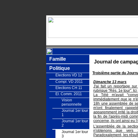
Famille
Journal de campa
Politique
Troisième partie du Journ
Elections VD 12
Compl. VD 2011
Dimanche 13 mars
J'ai fait un reportage su
Elections CH 11
rubrique "Rés. 1e tour". Ic
El. Comm. 2011
La Télé m'avait "conv
immédiatement que je n'é
Vision
18h une assemblée de sect
personnelle
m'ont finalement rappe
Journal 1er tour
apparemment irrité la droi
1
la fin de l'après-midi com
concerne, ils ont ainsi eu 
Journal 1er tour
2
L'assemblée de la secti
n'obtenons que vers 18
Journal 1er tour
Paradoxalement, les résul
3