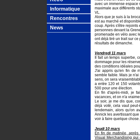
avec un immense espace vid
maximale aux différents sta
Informatique
VL.
Alors que je suis à la bro
Rencontres
est au marché et disponib
coup. Après s'être rejoint
News
personnes devant la Grenet
promenade en vélo avec les
ont déjà tiré un trait sur 
résultats de dimanche.
Vendredi 11 mars
Il fait un temps superbe,
dommage pour les réserves 
des conditions idéales pour
J'ai appris qu'en fin d
semble faible. Mais je n'ai
sens, on sera vraisemblabl
a entre 120 et 150 votants
500 pour une élection.
En fin d'après-midi, je f
vacances, et on n'a vraiment
Le soir, je me dis que, c
déjà voté, cela vaut peut
lendemain, alors qu'on a
Annick les avertissant que
voir à faire quelque chose.
Jeudi 10 mars
En fin de matinée, après
Visual Merchandising qui 