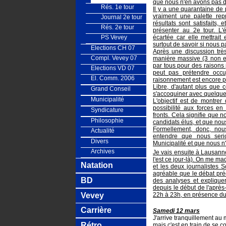
que nous n'en avons pas du
Rés. 1e tour
Il y a une quarantaine de
vraiment une palette rep
Journal 2e tour
résultats sont satisfaits
Rés. 2e tour
présenter au 2e tour. L'é
PS Vevey
écartée car elle mettrai
surtout de savoir si nous p
Elections CH 07
Après une discussion très
Compl. Vevey 07
manière massive (3 non et 
par tous pour des raisons 
Elections VD 07
peut pas prétendre occ
El. Comm. 2006
raisonnement est encore pl
Libre, d'autant plus que c
Grand Conseil
s'accoquiner avec quelque p
Municipalité
L'objectif est de montrer 
possibilité aux forces e
Syndicature
fronts. Cela signifie que n
Philosophie
candidats élus, et que nous
Formellement, donc, nous
Actualité
entendre que nous seri
Divers
Municipalité et que nous n'
Archives
Je vais ensuite à Lausanne
l'est ce jour-là). On me ma
Natation
et les deux journalistes 
agréable que le débat pré
BD
des analyses et expliquer
depuis le début de l'après
Vevey
22h à 23h, en présence d
Carrière
Samedi 12 mars
J'arrive tranquillement au 
Rétro
mais c'est en train de se c