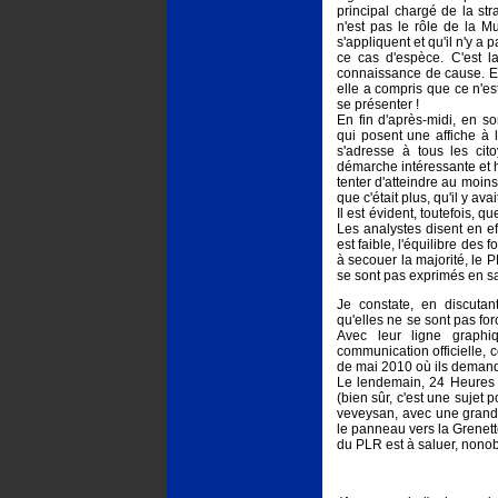
principal chargé de la st
n'est pas le rôle de la Mu
s'appliquent et qu'il n'y a
ce cas d'espèce. C'est la
connaissance de cause. E
elle a compris que ce n'e
se présenter !
En fin d'après-midi, en so
qui posent une affiche à l
s'adresse à tous les ci
démarche intéressante et ho
tenter d'atteindre au moins
que c'était plus, qu'il y ava
Il est évident, toutefois,
Les analystes disent en ef
est faible, l'équilibre des
à secouer la majorité, le 
se sont pas exprimés en sa
Je constate, en discutan
qu'elles ne se sont pas for
Avec leur ligne graphi
communication officielle, 
de mai 2010 où ils demand
Le lendemain, 24 Heures c
(bien sûr, c'est une sujet p
veveysan, avec une grande
le panneau vers la Grenett
du PLR est à saluer, nonobs