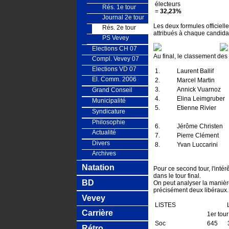
électeurs
Rés. 1e tour
=
32,23%
Journal 2e tour
Les deux formules officiell
Rés. 2e tour
attribués à chaque candida
PS Vevey
Elections CH 07
Au final, le classement des
Compl. Vevey 07
Elections VD 07
1.
Laurent Ballif
El. Comm. 2006
2.
Marcel Martin
3.
Annick Vuarnoz
Grand Conseil
4.
Elina Leimgruber
Municipalité
5.
Etienne Rivier
Syndicature
Philosophie
6.
Jérôme Christen
Actualité
7.
Pierre Clément
Divers
8.
Yvan Luccarini
Archives
Natation
Pour ce second tour, l'intér
dans le tour final.
BD
On peut analyser la manière
précisément deux libéraux. 
Vevey
LISTES
L
Carrière
1er tour
Soc
645
Rétro