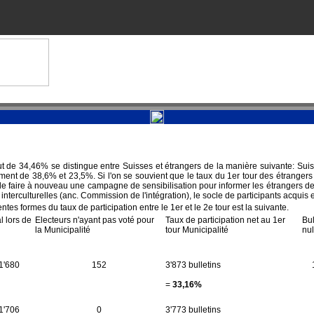
rut de 34,46% se distingue entre Suisses et étrangers de la manière suivante: Sui
ement de 38,6% et 23,5%. Si l'on se souvient que le taux du 1er tour des étranger
 de faire à nouveau une campagne de sensibilisation pour informer les étrangers de
interculturelles (anc. Commission de l'intégration), le socle de participants acqui
tes formes du taux de participation entre le 1er et le 2e tour est la suivante.
l lors de
Electeurs n'ayant pas voté pour
Taux de participation net au 1er
Bul
la Municipalité
tour Municipalité
nu
11'680
152
3'873 bulletins
=
33,16%
11'706
0
3'773 bulletins