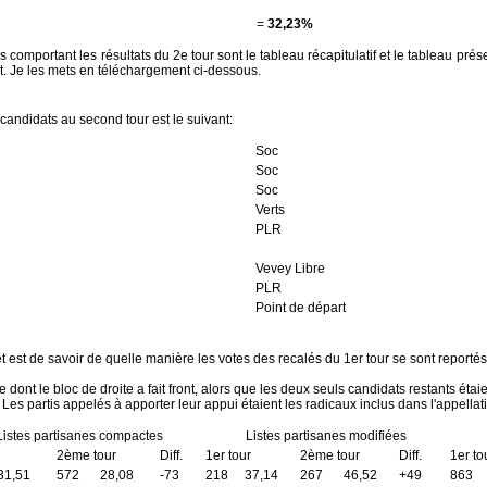
=
32,23%
es comportant les résultats du 2e tour sont le tableau récapitulatif et le tableau pr
t. Je les mets en téléchargement ci-dessous.
 candidats au second tour est le suivant:
Soc
Soc
Soc
Verts
PLR
Vevey Libre
PLR
Point de départ
êt est de savoir de quelle manière les votes des recalés du 1er tour se sont reportés
 dont le bloc de droite a fait front, alors que les deux seuls candidats restants ét
Les partis appelés à apporter leur appui étaient les radicaux inclus dans l'appella
istes partisanes compactes
Listes partisanes modifiées
2ème tour
Diff.
1er tour
2ème tour
Diff.
1er to
31,51
572
28,08
-73
218
37,14
267
46,52
+49
863