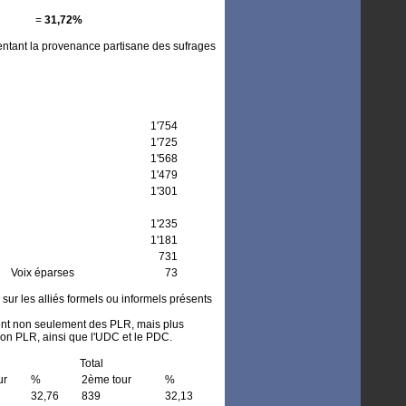
=
31,72%
ésentant la provenance partisane des sufrages
1'754
1'725
1'568
1'479
1'301
1'235
1'181
731
Voix éparses
73
 sur les alliés formels ou informels présents
aient non seulement des PLR, mais plus
tion PLR, ainsi que l'UDC et le PDC.
Total
ur
%
2ème tour
%
32,76
839
32,13