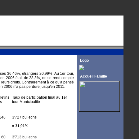
Logo
sses 36,46%, étrangers 20,99%. Au 1er tour,
Accueil Famille
s en 2006 était de 28,3%, on se rend compte
 leurs droits. Contrairement à ce qu'a pensé
s en 2006 n'a pas perduré jusqu'en 2011.
letins
Taux de participation final au 1er
ls
tour Municipalité
146
3'727 bulletins
=
31,91%
60
3'713 bulletins