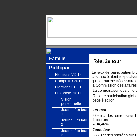
Famille
Rés. 2e tour
Politique
Le taux de participation b
Elections VD 12
ces taux étaient respectiv
Compl. VD 2011
qu'il aurait été nécessaire
la Commission des affaires 
Elections CH 11
La comparaison des différen
El. Comm. 2011
Taux de participation globa
Vision
cette élection
personnelle
Journal 1er tour
1er tour
1
4'025 cartes rentrées sur 
électeurs
Journal 1er tour
=
34,46%
2
2ème tour
Journal 1er tour
3
3'773 cartes rentrées sur 