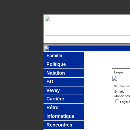
Famille
Politique
Natation
Login
BD
Veuillez en
Vevey
E-mail:
Mot de pa
Carrière
Login 
Rétro
Informatique
Rencontres