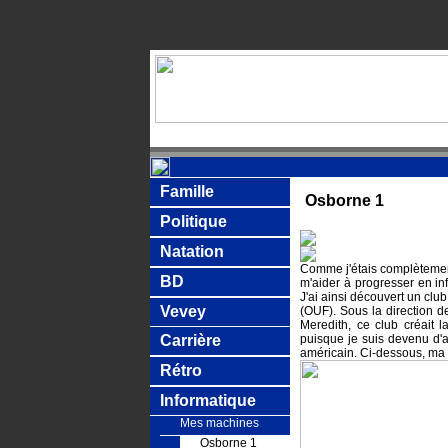
Famille
Osborne 1
Politique
Natation
Comme j'étais complètement
BD
m'aider à progresser en in
J'ai ainsi découvert un clu
Vevey
(OUF). Sous la direction d
Meredith, ce club créait l
Carrière
puisque je suis devenu d
américain. Ci-dessous, ma
Rétro
Informatique
Mes machines
Osborne 1