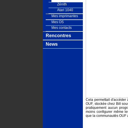
Zénith
Atari 1040
Mes imprimantes
Mes OS
Mes contacts
Rencontres
News
Cela permettait d'accéder
OUF, stockée chez Bill sous
pratiquement aucun progra
moins configurer même les
que la communautés OUF a